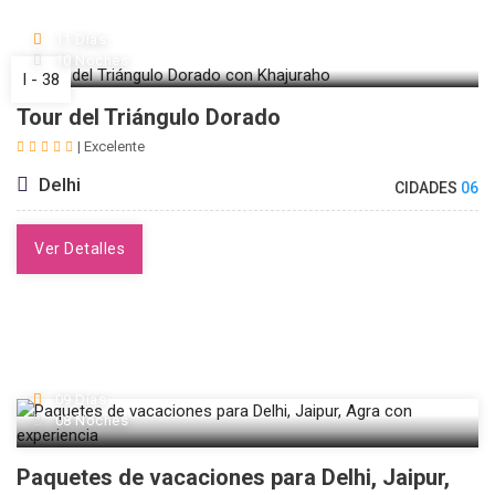
11 Días
10 Noches
I - 38
Tour del Triángulo Dorado
| Excelente
Delhi
CIDADES
06
Ver Detalles
09 Días
08 Noches
Paquetes de vacaciones para Delhi, Jaipur,