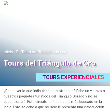
Tog
navi
Inicio
Tours del Triángulo de Oro
Tours del Triángulo de Oro
TOURS EXPERIENCIALES
¿Desea ver lo que India tiene para ofrecerle? Eche un vistazo a
nuestros paquetes turísticos del Triángulo Dorado y no se
decepcionará. Este circuito turístico es el más buscado en la
India. Esto se debe a que no solo le presenta una introducción