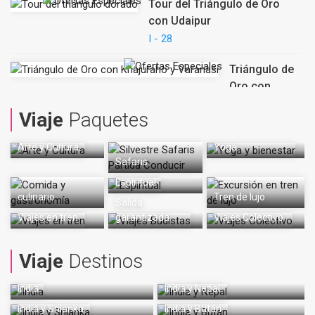
Tour del Triángulo de Oro
con Udaipur
I - 28
Triángulo de
Oro con
Khajuraho y
Viaje
Paquetes
Varanasi
I - 38
Arte y Cultura
Yoga
Safaris
Tour de
Espiritual
Patrimonio y
culinario
Tren de lujo
Cultura
Salida
Viajes en tren
garantizada
Viajes Colectivo
Rajasthan
I - 42
Viaje
Destinos
India
India y Nepal
India y Srilanka
India y Bután