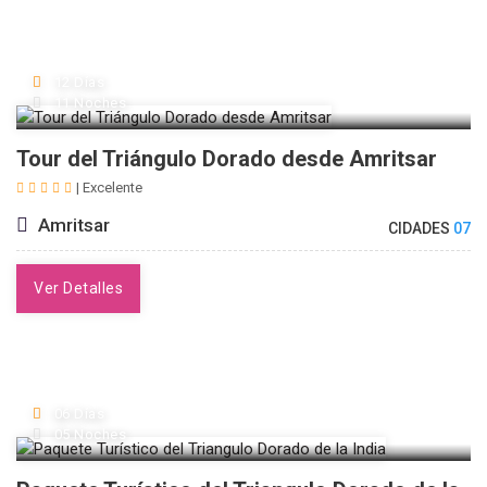
12 Días
11 Noches
Tour del Triángulo Dorado desde Amritsar
| Excelente
Amritsar
CIDADES
07
Ver Detalles
06 Días
05 Noches