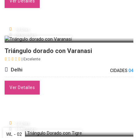
Ver Detalles
10 Días
09 Noches
Triángulo dorado con Varanasi
| Excelente
Delhi
CIDADES
04
Ver Detalles
12 Días
11 Noches
WL - 02