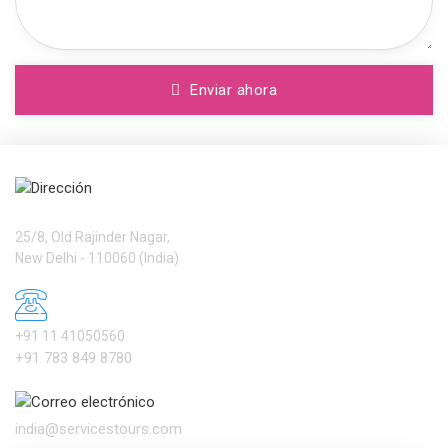
Enviar ahora
Dirección
Services International Ltd.
25/8, Old Rajinder Nagar,
New Delhi - 110060 (India)
Número de Teléfono
+91 11 41050560
+91 783 849 8780
Correo electrónico
india@servicestours.com